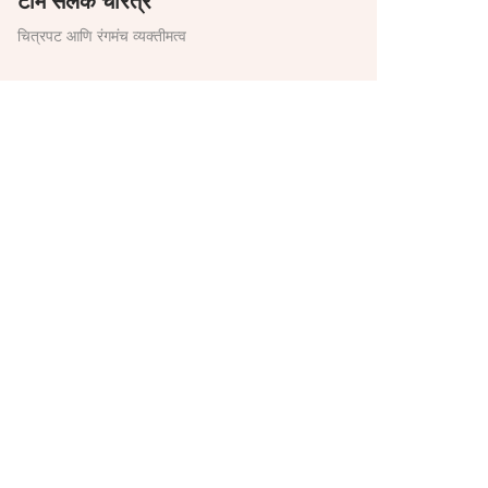
टॉम सेलेक चरित्र
चित्रपट आणि रंगमंच व्यक्तीमत्व