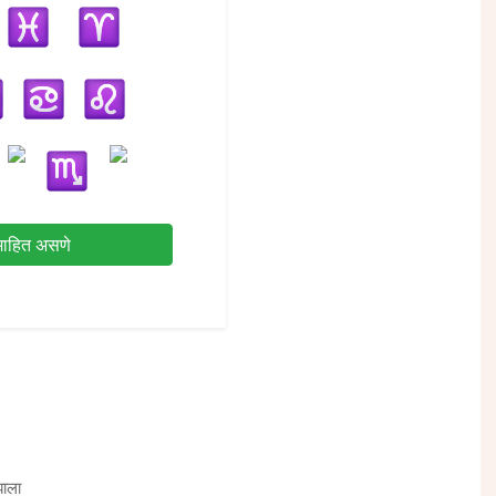
माहित असणे
झाला