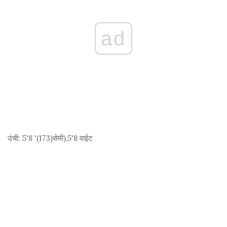
ad
उंची:
5'8 '(173)
सेमी
),5'8 वाईट