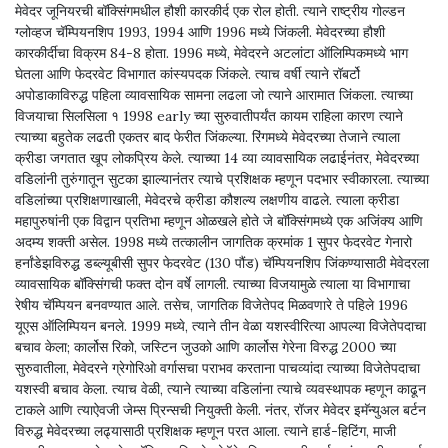
मेवेदर जूनियरची बॉक्सिंगमधील हौशी कारकीर्द एक रोल होती. त्याने राष्ट्रीय गोल्डन
ग्लोव्हज चॅम्पियनशिप 1993, 1994 आणि 1996 मध्ये जिंकली. मेवेदरच्या हौशी
कारकीर्दीचा विक्रम 84-8 होता. 1996 मध्ये, मेवेदरने अटलांटा ऑलिम्पिकमध्ये भाग
घेतला आणि फेदरवेट विभागात कांस्यपदक जिंकले. त्याच वर्षी त्याने रॉबर्टो
अपोडाकाविरुद्ध पहिला व्यावसायिक सामना लढला जो त्याने आरामात जिंकला. त्याच्या
विजयाचा सिलसिला १ 1998 early च्या सुरुवातीपर्यंत कायम राहिला कारण त्याने
त्याच्या बहुतेक लढती एकतर बाद फेरीत जिंकल्या. रिंगमध्ये मेवेदरच्या तेजाने त्याला
क्रीडा जगतात खूप लोकप्रिय केले. त्याच्या 14 व्या व्यावसायिक लढाईनंतर, मेवेदरच्या
वडिलांनी तुरुंगातून सुटका झाल्यानंतर त्याचे प्रशिक्षक म्हणून पदभार स्वीकारला. त्याच्या
वडिलांच्या प्रशिक्षणाखाली, मेवेदरचे क्रीडा कौशल्य लक्षणीय वाढले. त्याला क्रीडा
महापुरुषांनी एक विद्वान प्रतिभा म्हणून ओळखले होते जे बॉक्सिंगमध्ये एक अजिंक्य आणि
अदम्य शक्ती असेल. 1998 मध्ये तत्कालीन जागतिक क्रमांक 1 सुपर फेदरवेट गेनारो
हर्नांडेझविरुद्ध डब्ल्यूबीसी सुपर फेदरवेट (130 पौंड) चॅम्पियनशिप जिंकण्यासाठी मेवेदरला
व्यावसायिक बॉक्सिंगची फक्त दोन वर्षे लागली. त्याच्या विजयामुळे त्याला या विभागाचा
रेषीय चॅम्पियन बनवण्यात आले. तसेच, जागतिक विजेतेपद मिळवणारे ते पहिले 1996
यूएस ऑलिम्पियन बनले. 1999 मध्ये, त्याने तीन वेळा यशस्वीरित्या आपल्या विजेतेपदाचा
बचाव केला; कार्लोस रिको, जस्टिन जुउको आणि कार्लोस गेरेना विरुद्ध 2000 च्या
सुरुवातीला, मेवेदरने ग्रेगोरिओ वर्गासचा पराभव करताना पाचव्यांदा त्याच्या विजेतेपदाचा
यशस्वी बचाव केला. त्याच वेळी, त्याने त्याच्या वडिलांना त्याचे व्यवस्थापक म्हणून काढून
टाकले आणि त्याऐवजी जेम्स प्रिन्सची नियुक्ती केली. नंतर, रॉजर मेवेदर इमॅन्युअल बर्टन
विरुद्ध मेवेदरच्या लढ्यासाठी प्रशिक्षक म्हणून परत आला. त्याने हार्ड-हिटिंग, माजी