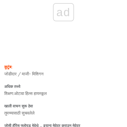
ad
कुटुंब:
जोडीदार / माजी-
मिशिगन
अधिक तथ्ये
शिक्षण:
ओटावा हिल्स हायस्कूल
खाली वाचन सुरू ठेवा
तुमच्यासाठी सुचवलेले
जोसी हॅरिस फ्लोयड मेवेथे ... इयाना मेवेदर क्राउन मेवेदर