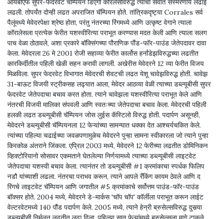
आयबीएफ सुपर-फेदरवेट चॅम्पियन डिएगो कोरॅलेसविरुद्ध त्याची सर्वात संस्मरणीय लढाई
लढली. तोपर्यंत दोन्ही लढत अपराजित चॅम्पियन होते. तांत्रिकदृष्ट्या Corrales सर्व
पैलूंमध्ये मेवेदरपेक्षा श्रेष्ठ होता, परंतु नंतरच्या रिंगमध्ये आणि उत्कृष्ट वेगाने त्याला
कॉरालेसला प्रत्येक फेरीत यशस्वीरित्या पराभूत करण्यास मदत केली आणि त्याला सलग
पाच वेळा ठोठावले, अशा प्रकारे बॉक्सिंगच्या पौराणिक पौंड-फॉर-पाउंड जेतेपदावर दावा
केला. मेवेदरला 26 मे 2001 रोजी सहाव्या फेरीत कार्लोस हर्नांडेझविरुद्धच्या लढतीत
कारकिर्दीतील पहिली खेळी सहन करावी लागली. अखेरीस मेवेदरने 12 व्या फेरीत विजय
मिळविला. सुपर फेदरवेट विभागात मेवेदरची शेवटची लढत येशू चावेझविरुद्ध होती. चावेझ
31-बाऊट विजयी स्ट्रीकसह लढ्यात आला, मेवेदर आठव्या वेळी त्याच्या डब्ल्यूबीसी सुपर
फेदरवेट जेतेपदाचा बचाव करत होता. त्याने चावेझला यशस्वीरित्या पराभूत केले आणि
नंतरची विजयी मालिका संपवली आणि स्वतःच्या जेतेपदाचा बचाव केला. मेवेदरची पहिली
हलकी लढत डब्ल्यूबीसी चॅम्पियन जोस लुईस कॅस्टिलो विरुद्ध होती. पदार्पण असूनही,
मेवेदरने डब्ल्यूबीसी चॅम्पियनला 12 फेऱ्यांच्या सामन्यात धक्का देत आश्चर्यचकित केले.
त्यांच्या पहिल्या चढाईच्या जवळपणामुळेच मेवेदरने पुन्हा सामना स्वीकारला जो त्याने पुन्हा
किरकोळ अंतराने जिंकला. एप्रिल 2003 मध्ये, मेवेदरने 12 फेरीच्या लढतीत डोमिनिकन
व्हिक्टोरियानो सोसावर एकमताने घेतलेल्या निर्णयामध्ये त्याच्या डब्ल्यूबीसी लाइटवेट
जेतेपदाचा यशस्वी बचाव केला. त्यानंतर तो डब्ल्यूबीसी #1 क्रमांकाचा स्पर्धक फिलिप
नडौ यांच्याशी लढला. नंतरचा पराभव करून, त्याने आपले रँकिंग कायम ठेवले आणि द
रिंगचे लाइटवेट चॅम्पियन आणि जगातील #5 क्रमांकाचे सर्वोत्तम पाउंड-फॉर-पाउंड
बॉक्सर होते. 2004 मध्ये, मेवेदरने डे-मार्कस 'चॉप चॉप' कॉर्लीला पराभूत करून लाईट
वेल्टरवेटमध्ये 140 पौंड पदार्पण केले. 2005 मध्ये, त्याने हेन्री ब्रुसेल्सविरुद्ध दुसर्‍या
डब्ल्यूबीसी निर्मूलन लढतीत लढा दिला, पहिल्या सात फेऱ्यांमध्ये ब्रुसेल्सला मागे टाकले.