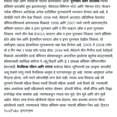
शकला नाही आणि त्याऐवजी नवव्या क्रमांकावर आला.
पुरस्कार आणि उपलब्धि
त्याची
बॉक्सिंग कारकीर्द सुरू झाल्यापासून, मेवेदरला मिशिगन स्टेट आणि नॅशनल स्टेट गोल्डन
ग्लोव्ह चॅम्पियन अवॉर्डसह अनेक प्रतिष्ठित पुरस्कारांनी भरभरून देण्यात आले आहे, हे
दोन्हीही त्याने तीन वेळा जिंकले. 1996 मध्ये, मेवेदरने अटलांटा ऑलिम्पिक फेदरवेट
चॅम्पियनशिपमध्ये कांस्यपदक मिळवले. 1998 आणि 2007 मध्ये त्यांनी आंतरराष्ट्रीय
बॉक्सिंग फायटर ऑफ द इयर पुरस्कार आणि द रिंग फाइटर ऑफ द इयर पुरस्कार
जिंकला. त्याने तीन वेळा BWAA फायटर ऑफ द इयर पुरस्कार जिंकला. त्याने बॉक्सिंग
हॉल ऑफ फेम आणि ईएसपीएन फायटर ऑफ द इयर पुरस्कार देखील जिंकला. तो
सर्वोत्कृष्ट लढाऊ ईएसपीवाय पुरस्काराचा सहा वेळा विजेता आहे. 2005 ते 2008 पर्यंत
तो द रिंग नंबर 1 पाउंड फॉर पाउंड होता. 2016 मध्ये, मेवेदरने तीन गिनीज वर्ल्ड रेकॉर्ड्स
मिळवले: कारकीर्दीत वर्ल्ड चॅम्पियन बॉक्सरकडून अपराजित झालेल्या बहुतेक बाउट्ससाठी,
बॉक्सरसाठी सर्वाधिक करियर पे-व्ह्यू विक्री आणि $ 1 दशलक्ष बॉक्सिंग चॅम्पियनशिप
बेल्टसाठी.
वैयक्तिक जीवन आणि परंपरा
फ्लोयड मेवेदर जूनियरची एक उत्कृष्ट कारकीर्द
असू शकते परंतु त्याचे वैयक्तिक आयुष्य हे पटण्यापासून दूर आहे. त्याच्या आयुष्यात अनेक
स्त्रिया होत्या, जरी त्याने कोणाशीही लग्न केले नाही. त्याचा असा विश्वास आहे की
पुरुषाने जितकी महिला विकत घ्यावी तितकी महिला असावी. असे दिसते की, त्याच्याशी
संबंध असलेल्या काही महिलांमध्ये शांतेल जॅक्सन, डोराली मेदिना, जोसी हॅरिस आणि लिझा
हर्नान्डेझ यांचा समावेश आहे. त्यांच्याकडून त्याला चार मुले, दोन मुले आणि दोन मुली
आहेत. मेवेदर लास वेगास व्हॅलीमध्ये मोठ्या पाच बेडरुम, सात बाथच्या कस्टम-बिल्ट
हवेलीमध्ये राहतो. त्याच्याकडे 'मेवेदर बॉक्सिंग क्लब' नावाची बॉक्सिंग जिम आहे. ट्विटर
YouTube इंस्टाग्राम