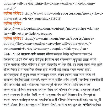
dogara-will-be-fighting-floyd-mayweather-in-a-boxing-
match/
प्रतिमा क्रेडिट
http://www.hollywoodreporter.com/news/floyd-
mayweather-jr-is-launching-919718
प्रतिमा क्रेडिट
http://www.loopjamaica.com/content/mayweather-claims-
he-will-return-fight-pacquiao
प्रतिमा क्रेडिट
https://www.msn.com/en-ca/sports/more-
sports/floyd-mayweather-says-he-will-come-out-of-
retirement-to-fight-manny-pacquiao-this-year/ ar-
मागील
पुढे
BBNmTrM
बालपण आणि लवकर जीवन
फ्लॉइड मेवेदर जूनियरचा जन्म 24
फेब्रुवारी 1977 रोजी ग्रँड रॅपिड्स, मिशिगन येथे बॉक्सर्सच्या कुटुंबात झाला. त्याचे
वडील फ्लोयड मेवेदर सीनियर हे माजी वेल्टरवेट स्पर्धक होते, तर त्यांचे काका जेफ आणि
रॉजर मेवेदर हे व्यावसायिक बॉक्सर होते. त्याची आई हताश मादक व्यक्ती होती.
आर्थिकदृष्ट्या, हे कुटुंब केवळ जगण्यातून वाचले. त्याने त्याच्या बालपणाचे बरेच वर्ष
आजीच्या देखरेखीखाली घालवले, कारण त्याचे वडील अवैध अंमली पदार्थांच्या तस्करीसाठी
दोषी ठरले होते. आई -वडिलांना गमावल्यामुळे मेवेदरने निराशा आणि राग व्यक्त
करण्यासाठी बॉक्सिंग करण्याचा प्रयत्न केला. प्रो बॉक्सर होण्यासाठी आवश्यक कौशल्ये
त्याने लवकरच विकसित केली. त्याची अचूकता, वेग आणि विलक्षण रिंग सेन्समुळे तो
त्याच्या वयात सर्वोत्कृष्ट बनला. उदरनिर्वाहासाठी बॉक्सिंग शिकण्यासाठी बाहेर पडण्यापूर्वी
त्याने ओटावा हिल्स हायस्कूलमध्ये शिक्षण घेतले. खाली वाचन सुरू ठेवा
करिअर
फ्लोयड