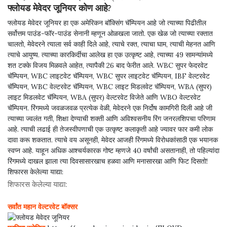
फ्लोयड मेवेदर जूनियर कोण आहे?
फ्लोयड मेवेदर जूनियर हा एक अमेरिकन बॉक्सिंग चॅम्पियन आहे जो त्याच्या पिढीतील
सर्वोत्तम पाउंड-फॉर-पाउंड सेनानी म्हणून ओळखला जातो. एक खेळ जो त्याच्या रक्तात
चालतो, मेवेदरने त्याला सर्व काही दिले आहे, त्याचे रक्त, त्याचा घाम, त्याची मेहनत आणि
त्याचे आयुष्य. त्याच्या कारकिर्दीचा आलेख हा एक उत्कृष्ट आहे, त्याच्या 49 सामन्यांमध्ये
शत टक्के विजय मिळवले आहेत, त्यापैकी 26 बाद फेरीत आले. WBC सुपर फेदरवेट
चॅम्पियन, WBC लाइटवेट चॅम्पियन, WBC सुपर लाइटवेट चॅम्पियन, IBF वेल्टरवेट
चॅम्पियन, WBC वेल्टरवेट चॅम्पियन, WBC लाइट मिडलवेट चॅम्पियन, WBA (सुपर)
लाइट मिडलवेट चॅम्पियन, WBA (सुपर) वेल्टरवेट विजेते आणि WBO वेल्टरवेट
चॅम्पियन. रिंगमध्ये जवळजवळ प्रत्येक वेळी, मेवेदरने एक निर्दोष कामगिरी दिली आहे जी
त्याच्या ज्वलंत गती, शिक्षा देण्याची शक्ती आणि अविश्वसनीय रिंग जनरलशिपचा परिणाम
आहे. त्याची लढाई ही तेजस्वीपणाची एक उत्कृष्ट कलाकृती आहे ज्यावर फार कमी लोक
दावा करू शकतात. त्याचे वय असूनही, मेवेदर आजही रिंगमध्ये विरोधकांसाठी एक भयानक
स्वप्न आहे. याहून अधिक आश्चर्यकारक गोष्ट म्हणजे 40 वर्षांची असतानाही, तो पहिल्यांदा
रिंगमध्ये दाखल झाला त्या दिवसासारखाच हळवा आणि मनासारखा आणि फिट दिसतो!
शिफारस केलेल्या याद्या:
शिफारस केलेल्या याद्या:
सर्वांत महान वेल्टरवेट बॉक्सर