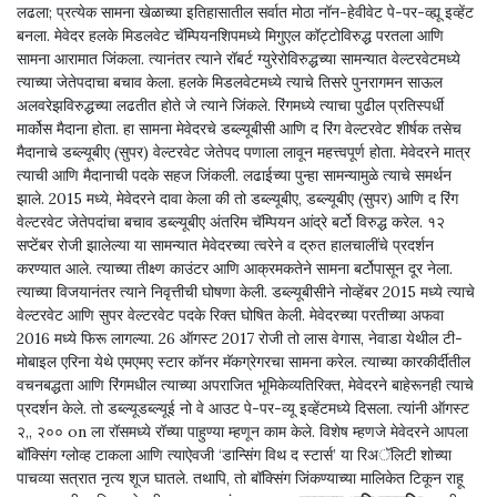
लढला; प्रत्येक सामना खेळाच्या इतिहासातील सर्वात मोठा नॉन-हेवीवेट पे-पर-व्ह्यू इव्हेंट
बनला. मेवेदर हलके मिडलवेट चॅम्पियनशिपमध्ये मिगुएल कॉट्टोविरुद्ध परतला आणि
सामना आरामात जिंकला. त्यानंतर त्याने रॉबर्ट ग्युरेरोविरुद्धच्या सामन्यात वेल्टरवेटमध्ये
त्याच्या जेतेपदाचा बचाव केला. हलके मिडलवेटमध्ये त्याचे तिसरे पुनरागमन साऊल
अलवरेझविरुद्धच्या लढतीत होते जे त्याने जिंकले. रिंगमध्ये त्याचा पुढील प्रतिस्पर्धी
मार्कोस मैदाना होता. हा सामना मेवेदरचे डब्ल्यूबीसी आणि द रिंग वेल्टरवेट शीर्षक तसेच
मैदानाचे डब्ल्यूबीए (सुपर) वेल्टरवेट जेतेपद पणाला लावून महत्त्वपूर्ण होता. मेवेदरने मात्र
त्याची आणि मैदानाची पदके सहज जिंकली. लढाईच्या पुन्हा सामन्यामुळे त्याचे समर्थन
झाले. 2015 मध्ये, मेवेदरने दावा केला की तो डब्ल्यूबीए, डब्ल्यूबीए (सुपर) आणि द रिंग
वेल्टरवेट जेतेपदांचा बचाव डब्ल्यूबीए अंतरिम चॅम्पियन आंद्रे बर्टो विरुद्ध करेल. १२
सप्टेंबर रोजी झालेल्या या सामन्यात मेवेदरच्या त्वरेने व द्रुत हालचालींचे प्रदर्शन
करण्यात आले. त्याच्या तीक्ष्ण काउंटर आणि आक्रमकतेने सामना बर्टोपासून दूर नेला.
त्याच्या विजयानंतर त्याने निवृत्तीची घोषणा केली. डब्ल्यूबीसीने नोव्हेंबर 2015 मध्ये त्याचे
वेल्टरवेट आणि सुपर वेल्टरवेट पदके रिक्त घोषित केली. मेवेदरच्या परतीच्या अफवा
2016 मध्ये फिरू लागल्या. 26 ऑगस्ट 2017 रोजी तो लास वेगास, नेवाडा येथील टी-
मोबाइल एरिना येथे एमएमए स्टार कॉनर मॅकग्रेगरचा सामना करेल. त्याच्या कारकीर्दीतील
वचनबद्धता आणि रिंगमधील त्याच्या अपराजित भूमिकेव्यतिरिक्त, मेवेदरने बाहेरूनही त्याचे
प्रदर्शन केले. तो डब्ल्यूडब्ल्यूई नो वे आउट पे-पर-व्यू इव्हेंटमध्ये दिसला. त्यांनी ऑगस्ट
२,, २०० on ला रॉसमध्ये रॉच्या पाहुण्या म्हणून काम केले. विशेष म्हणजे मेवेदरने आपला
बॉक्सिंग ग्लोव्ह टाकला आणि त्याऐवजी ‘डान्सिंग विथ द स्टार्स’ या रिअॅलिटी शोच्या
पाचव्या सत्रात नृत्य शूज घातले. तथापि, तो बॉक्सिंग जिंकण्याच्या मालिकेत टिकून राहू