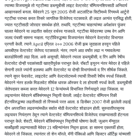
त्याच्या विजयामुळे तो गट्टीच्या डब्ल्यूबीसी लाइट वेल्टरवेट चॅम्पियनशिपसाठी अनिवार्य
आव्हानकर्ता बनला. मेवेदरने 25 जून 2005 रोजी अटलांटिक सिटीमध्ये रिंगमध्ये आर्टुरो
गट्टीचा पराभव करत तिसरे जागतिक विजेतेपद पटकावले. ही लढत अत्यंत प्रसिद्ध होती,
ज्यात गट्टीसाठी जोरदार समर्थक होते. तथापि, गट्टीच्या चाहत्यांच्या अपेक्षांवर फुंकर
घालत मेवेदरने या लढतीत सर्वत्र वर्चस्व गाजवले. गट्टीचा मेवेदरच्या उच्च वेग आणि
जलद पंचशी सामना नव्हता. गट्टीविरुद्धच्या विजयानंतर मेवेदरने वेल्टरवेट विभागात
प्रगती केली. त्याने April एप्रिल २०० 2006 रोजी झब जुदाहला हरवून पहिले
आयबीएफ वेल्टरवेट जेतेपद पटकावले. नंतर, त्याने आठ वर्षांत लढा न गमावलेल्या
बालडोमिरशी लढा दिला. असे असूनही, मेवेदरने त्याला डब्ल्यूबीसी, द रिंग आणि रेषीय
वेल्टरवेट दोन्ही पदकांसाठी खात्रीपूर्वक पराभूत केले. रॉबर्टो ड्युरन नंतर मेवेदर हे पहिले
सेनानी ठरले ज्यांनी हलक्या आणि वेल्टरवेट या दोन्ही विभागांमध्ये द रिंग शीर्षक जिंकले.
त्याने सुपर फेदरवेट, लाइटवेट आणि वेल्टरवेटमध्ये त्याची तिसरी रेषीय स्पर्धा जिंकली.
मेवेदरने नंतर हलके मिडलवेट शीर्षक धारक ऑस्कर दे ला होयाशी स्पर्धा केली. डब्ल्यूबीसी
जेतेपदावर कब्जा करत मेवेदरने 12 फेऱ्यांमध्ये विभाजित निर्णयाद्वारे लढा जिंकला. या
लढ्यानंतर मेवेदरने बॉक्सिंगमधून निवृत्ती घेतली. लाईट वेल्टरवेट चॅम्पियन रिकी
हॅटनविरुद्धच्या लढतीसाठी तो रिंगमध्ये परत आला. 8 डिसेंबर 2007 रोजी झालेली लढाई
दोन अपराजित लढवय्यांमधील सर्वात मोठी वेल्टरवेट शोडाउन होती. सुरुवातीपासूनच
लढ्यावर नियंत्रण ठेवून त्याने वेल्टरवेट चॅम्पियनशिपचे विजेतेपद राखण्यासाठी हॅटनला
पराभूत केले. शेवटी, मेवेदरने बॉक्सिंगमधून निवृत्तीची घोषणा केली. जुआन मॅन्युएल
मार्क्वेझशी लढण्यासाठी मेवेदर 21 महिन्यांनंतर निवृत्त झाला. हा सामना एकतर्फी होता,
मेवेदरने तो जिंकला. त्यानंतर तो शेन मॉस्ले, मॅनी पॅक्विओ आणि व्हिक्टर ऑर्टिझ यांच्याशी