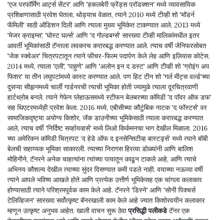
'एज परफॉर्मिंग आर्ट्स सेंटर' आणि 'हकलबेरी फ्रेंड्स प्रॉडक्शन' मध्ये व्यावसायिक
प्रशिक्षणासाठी प्रवेश घेतला. थोड्याच वेळात, त्याने 2010 मध्ये टीव्ही शो 'मॉडर्न
फॅमिली' साठी ऑडिशन दिली आणि त्याला मुख्य भूमिकेत टाकण्यात आले. 2013 मध्ये
'मेजर क्राइम्स', 'घोस्ट घर्ल्स' आणि 'द गोल्डबर्ग्स' सारख्या टीव्ही मालिकांमधील इतर
आवर्ती भूमिकांसाठी टॅनरला लवकरच करारबद्ध करण्यात आले. त्याच वर्षी जेनिफरसोबत
'जेक स्क्वेअर' चित्रपटातून त्याने फीचर-फिल्म पदार्पण केले लेह आणि इलियास कोटेस.
2014 मध्ये, त्याला 'एली', 'पाहुणे' आणि 'अलोन इन द डस्ट' आणि टीव्ही शो 'ग्रोइंग अप
फिशर' या तीन लघुपटांमध्ये कास्ट करण्यात आले. पण हिट टीन शो 'गर्ल मीट्स वर्ल्ड'च्या
दुसऱ्या सीझनमध्ये चार्ली गार्डनरची त्याची भूमिका होती ज्यामुळे त्याला दूरचित्रवाणी
हार्टथ्रोब बनले. त्याने गेफेन प्लेहाऊसमध्ये स्टीफन बेलबरच्या कॉमेडी 'द पॉवर ऑफ डफ'
सह थिएटरमध्येही प्रवेश केला. 2016 मध्ये, एबीसीच्या कौटुंबिक नाटक 'द फॉस्टर्स' वर
सामाजिकदृष्ट्या अयोग्य किशोर, जॅक डाउनीच्या भूमिकेसाठी त्याला करारबद्ध करण्यात
आले, त्याच वर्षी 'निर्दिष्ट सर्व्हायव्हर्स' मध्ये लिओ किर्कमनचा भाग देखील मिळाला. 2016
च्या अमेरिकन कॉमेडी चित्रपट ‘द हेडे ऑफ द इनसेन्सिटीव्ह बास्टर्ड्स’ मध्ये त्याने बॉबी
बेलची सहाय्यक भूमिका साकारली. त्याच्या निरागस हिरव्या डोळ्यांनी आणि बालिश
मोहिनीने, टॅनरने अनेक चाहत्यांना त्यांच्या पायातून काढून टाकले आहे, आणि त्याचे
अभिनय कौशल्य देखील त्याच्या सुंदर दिसण्यात कमी पडले नाही. वयाच्या नऊव्या वर्षी
त्याने आपले भविष्य आखले होते आणि प्रत्येक उत्तीर्ण भूमिकेसह एक चांगला कलाकार
होण्यासाठी त्याने परिश्रमपूर्वक काम केले आहे. टॅनरने 'डिस्ने' आणि 'सोनी पिक्चर्स
टेलिव्हिजन' सारख्या सर्वोत्कृष्ट बॅनरखाली काम केले आहे ज्यात किशोरवयीन कलाकार
म्हणून उत्कृष्ट अनुभव आहेत. खाली वाचन सुरू ठेवा
प्रसिद्धी पलीकडे
टॅनर एक