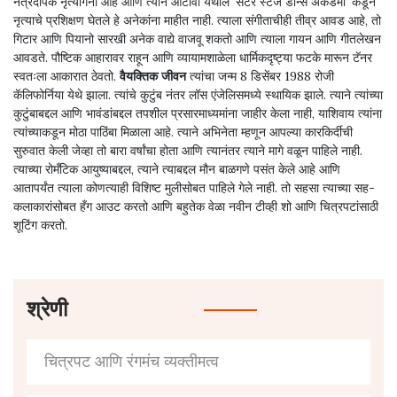
नेत्रदीपक नृत्यांगना आहे आणि त्याने ओटावा येथील 'सेंटर स्टेज डान्स अकॅडमी' कडून
नृत्याचे प्रशिक्षण घेतले हे अनेकांना माहीत नाही. त्याला संगीताचीही तीव्र आवड आहे, तो
गिटार आणि पियानो सारखी अनेक वाद्ये वाजवू शकतो आणि त्याला गायन आणि गीतलेखन
आवडते. पौष्टिक आहारावर राहून आणि व्यायामशाळेला धार्मिकदृष्ट्या फटके मारून टॅनर
स्वतःला आकारात ठेवतो.
वैयक्तिक जीवन
त्यांचा जन्म 8 डिसेंबर 1988 रोजी
कॅलिफोर्निया येथे झाला. त्यांचे कुटुंब नंतर लॉस एंजेलिसमध्ये स्थायिक झाले. त्याने त्यांच्या
कुटुंबाबद्दल आणि भावंडांबद्दल तपशील प्रसारमाध्यमांना जाहीर केला नाही, याशिवाय त्यांना
त्यांच्याकडून मोठा पाठिंबा मिळाला आहे. त्याने अभिनेता म्हणून आपल्या कारकिर्दीची
सुरुवात केली जेव्हा तो बारा वर्षांचा होता आणि त्यानंतर त्याने मागे वळून पाहिले नाही.
त्याच्या रोमँटिक आयुष्याबद्दल, त्याने त्याबद्दल मौन बाळगणे पसंत केले आहे आणि
आतापर्यंत त्याला कोणत्याही विशिष्ट मुलीसोबत पाहिले गेले नाही. तो सहसा त्याच्या सह-
कलाकारांसोबत हँग आउट करतो आणि बहुतेक वेळा नवीन टीव्ही शो आणि चित्रपटांसाठी
शूटिंग करतो.
श्रेणी
चित्रपट आणि रंगमंच व्यक्तीमत्व