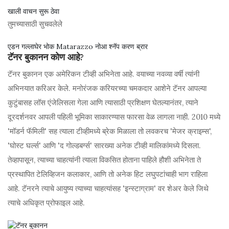
खाली वाचन सुरू ठेवा
तुमच्यासाठी सुचवलेले
एडन गल्लाघेर भोक Matarazzo नोआ श्नॅप करण ब्रार
टॅनर बुकानन कोण आहे?
टॅनर बुकानन एक अमेरिकन टीव्ही अभिनेता आहे. वयाच्या नवव्या वर्षी त्यांनी
अभिनयात करिअर केले. मनोरंजक करियरच्या चमकदार आशेने टॅनर आपल्या
कुटुंबासह लॉस एंजेलिसला गेला आणि त्यासाठी प्रशिक्षण घेतल्यानंतर, त्याने
दूरदर्शनवर आपली पहिली भूमिका साकारण्यास फारसा वेळ लागला नाही. 2010 मध्ये
'मॉडर्न फॅमिली' सह त्याला टीव्हीमध्ये ब्रेक मिळाला तो लवकरच 'मेजर क्राइम्स',
'घोस्ट घर्ल्स' आणि 'द गोल्डबर्ग्स' सारख्या अनेक टीव्ही मालिकांमध्ये दिसला.
तेव्हापासून, त्याच्या चाहत्यांनी त्याला विकसित होताना पाहिले हौशी अभिनेता ते
प्रस्थापित टेलिव्हिजन कलाकार, आणि तो अनेक हिट लघुपटांचाही भाग राहिला
आहे. टॅनरने त्याचे आयुष्य त्याच्या चाहत्यांसह 'इन्स्टाग्राम' वर शेअर केले जिथे
त्याचे अधिकृत प्रोफाइल आहे.