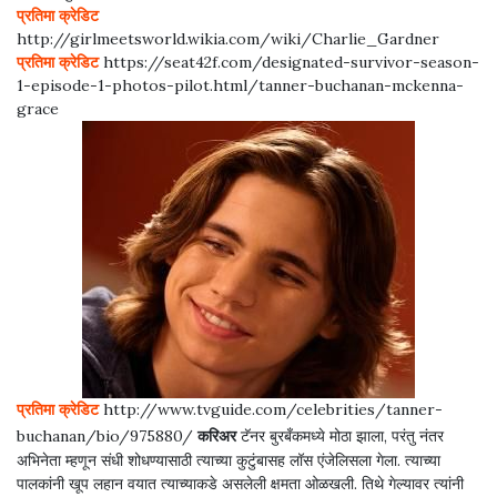
प्रतिमा क्रेडिट
http://girlmeetsworld.wikia.com/wiki/Charlie_Gardner
प्रतिमा क्रेडिट
https://seat42f.com/designated-survivor-season-
1-episode-1-photos-pilot.html/tanner-buchanan-mckenna-
grace
प्रतिमा क्रेडिट
http://www.tvguide.com/celebrities/tanner-
मागील
पुढे
buchanan/bio/975880/
करिअर
टॅनर बुरबँकमध्ये मोठा झाला, परंतु नंतर
अभिनेता म्हणून संधी शोधण्यासाठी त्याच्या कुटुंबासह लॉस एंजेलिसला गेला. त्याच्या
पालकांनी खूप लहान वयात त्याच्याकडे असलेली क्षमता ओळखली. तिथे गेल्यावर त्यांनी