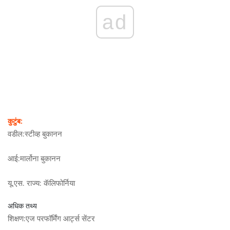
ad
कुटुंब:
वडील:
स्टीव्ह बुकानन
आई:
मार्लोना बुकानन
यू.एस. राज्य:
कॅलिफोर्निया
अधिक तथ्य
शिक्षण:
एज परफॉर्मिंग आर्ट्स सेंटर