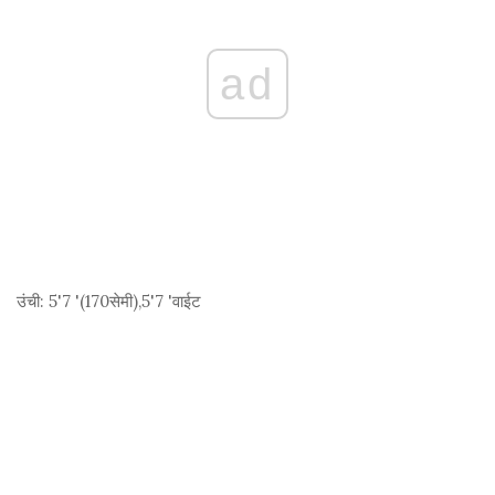
ad
उंची:
5'7 '(170
सेमी
),5'7 'वाईट